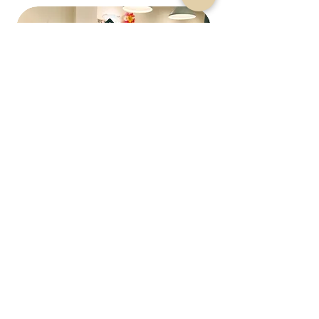
ロゴマークはおにぎりを握る「手」と 富山のシン
ボル「立山連峰」を表しているそうです。
お米は減農薬の地元の契約農家さんか
ら、なるべく使う寸前に精米して納品
してもらっているそうです。店長の護
摩堂さんが考案したという「ブリたく
あん」が食感もよくて美味でした。オ
ープンしたてとは思えない、素敵なお
にぎり屋さんでした。